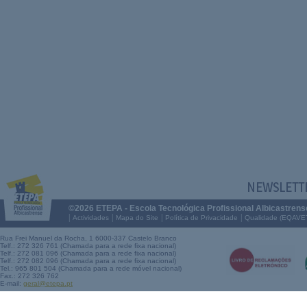
NEWSLETT
©2026 ETEPA - Escola Tecnológica Profissional Albicastrens
|
|
|
|
Actividades
Mapa do Site
Política de Privacidade
Qualidade (EQAVE
Rua Frei Manuel da Rocha, 1 6000-337 Castelo Branco
Telf.: 272 326 761 (Chamada para a rede fixa nacional)
Telf.: 272 081 096 (Chamada para a rede fixa nacional)
Telf.: 272 082 096 (Chamada para a rede fixa nacional)
Tel.: 965 801 504 (Chamada para a rede móvel nacional)
Fax.: 272 326 762
E-mail:
geral@etepa.pt