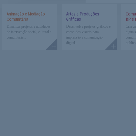
Animação e Mediação
Artes e Produções
Comun
Comunitária
Gráficas
RP e 
Dinamiza projetos e atividades
Desenvolve projetos gráficos e
Cria c
de intervenção social, cultural e
conteúdos visuais para
digitai
comunitária...
impressão e comunicação
comuni
digital...
publici