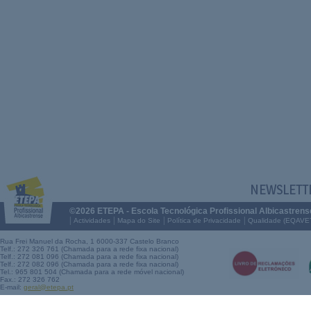
NEWSLETT
©2026 ETEPA - Escola Tecnológica Profissional Albicastrens
|
|
|
|
Actividades
Mapa do Site
Política de Privacidade
Qualidade (EQAVE
Rua Frei Manuel da Rocha, 1 6000-337 Castelo Branco
Telf.: 272 326 761 (Chamada para a rede fixa nacional)
Telf.: 272 081 096 (Chamada para a rede fixa nacional)
Telf.: 272 082 096 (Chamada para a rede fixa nacional)
Tel.: 965 801 504 (Chamada para a rede móvel nacional)
Fax.: 272 326 762
E-mail:
geral@etepa.pt