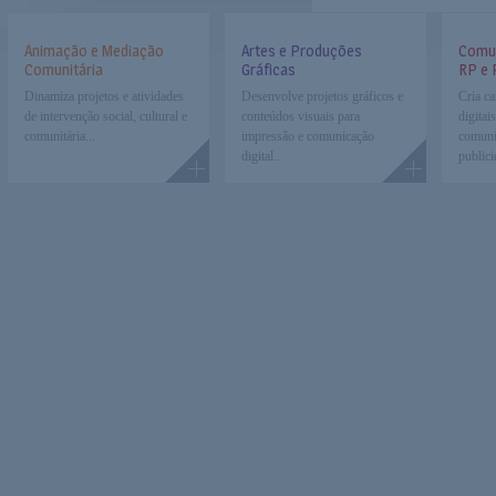
Animação e Mediação
Artes e Produções
Comun
Comunitária
Gráficas
RP e 
Dinamiza projetos e atividades
Desenvolve projetos gráficos e
Cria c
de intervenção social, cultural e
conteúdos visuais para
digitai
comunitária...
impressão e comunicação
comuni
digital...
publici