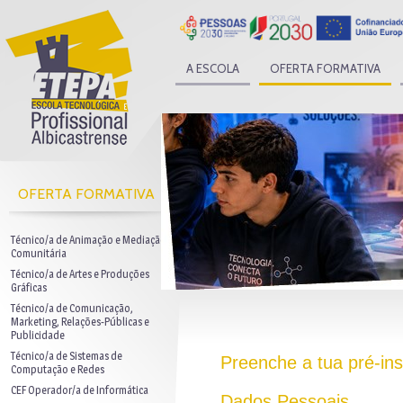
A ESCOLA
OFERTA FORMATIVA
OFERTA FORMATIVA
Técnico/a de Animação e Mediação
Comunitária
Técnico/a de Artes e Produções
Gráficas
Técnico/a de Comunicação,
Marketing, Relações-Públicas e
Publicidade
Técnico/a de Sistemas de
Preenche a tua pré-ins
Computação e Redes
CEF Operador/a de Informática
Dados Pessoais