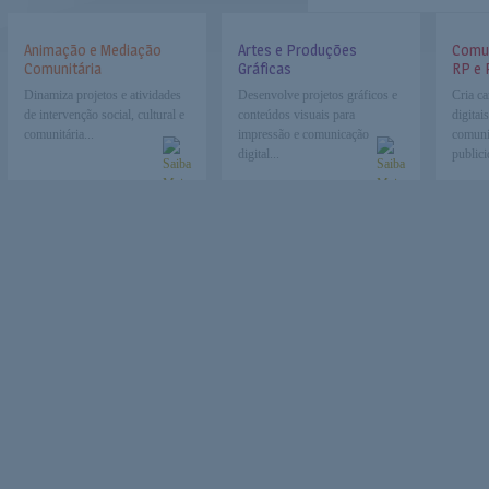
Animação e Mediação
Artes e Produções
Comun
Comunitária
Gráficas
RP e 
Dinamiza projetos e atividades
Desenvolve projetos gráficos e
Cria c
de intervenção social, cultural e
conteúdos visuais para
digitai
comunitária...
impressão e comunicação
comuni
digital...
publici