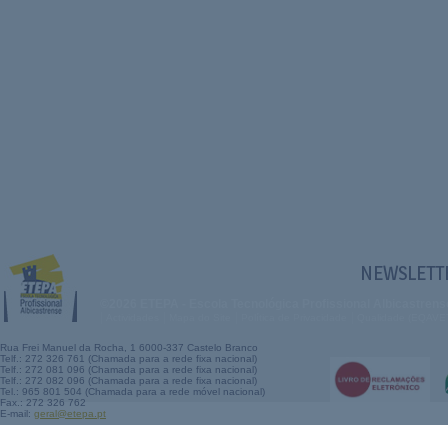
NEWSLETT
©2026 ETEPA - Escola Tecnológica Profissional Albicastrens
|
|
|
|
Actividades
Mapa do Site
Política de Privacidade
Qualidade (EQAVE
Rua Frei Manuel da Rocha, 1 6000-337 Castelo Branco
Telf.: 272 326 761 (Chamada para a rede fixa nacional)
Telf.: 272 081 096 (Chamada para a rede fixa nacional)
Telf.: 272 082 096 (Chamada para a rede fixa nacional)
Tel.: 965 801 504 (Chamada para a rede móvel nacional)
Fax.: 272 326 762
E-mail:
geral@etepa.pt